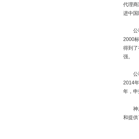
代理商
进中国
公司于2
200
得到了
强。
公司历
201
年，申
神鹿公
和提供