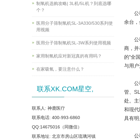
制氧机选购攻略| 3L机/5L机？到底选哪
个？
公司现
余台，
医用分子筛制氧机SL-3A330/530系列使
用视频
公司成
医用分子筛制氧机SL-3W系列使用视频
商，并
家用制氧机应对新冠真的有用吗？
的“全
与用户
在家吸氧，要注意什么？
公司采
联系XK.COM星空,
管、S
处。主
联系人: 神鹿医疗
和现代
联系电话: 400-993-6860
具有明
QQ:14675016（同微信）
公司以
联系地址: 北京市房山区琉璃河镇